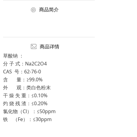
ꁵ
商品简介
ꂈ
商品详情
草酸钠 ：
分 子 式：Na2C2O4
CAS 号：62-76-0
含 量：≥99.0%
外 观：类白色粉末
干 燥 失 重：≤0.10%
灼 烧 残 渣：≤0.20%
氯化物（Cl）：≤50ppm
铁 （Fe）：≤30ppm